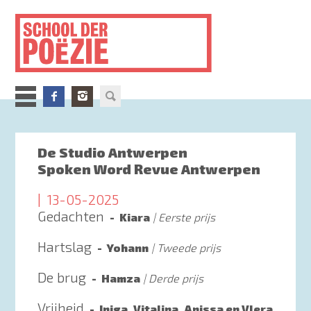
Overslaan
en
naar
de
inhoud
gaan
De Studio Antwerpen
Spoken Word Revue Antwerpen
13-05-2025
Gedachten
Kiara
Eerste prijs
Hartslag
Yohann
Tweede prijs
De brug
Hamza
Derde prijs
Vrijheid
Iniga, Vitalina, Anissa en Vlera