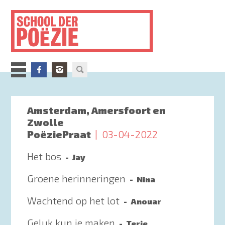
Overslaan
en
naar
de
inhoud
gaan
Amsterdam, Amersfoort en
Zwolle
PoëziePraat
03-04-2022
Het bos
Jay
Groene herinneringen
Nina
Wachtend op het lot
Anouar
Geluk kun je maken
Terje