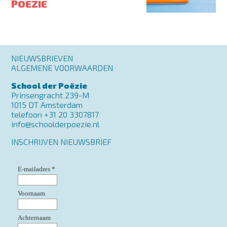
POËZIE
Footer
NIEUWSBRIEVEN
menu
ALGEMENE VOORWAARDEN
School der Poëzie
Prinsengracht 239-M
1015 DT Amsterdam
telefoon +31 20 3307817
info@schoolderpoezie.nl
INSCHRIJVEN NIEUWSBRIEF