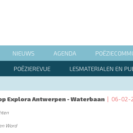
NIEUWS
AGENDA
POËZIECOMM
POËZIEREVUE
LESMATERIALEN EN PUB
op Explora Antwerpen - Waterbaan
06-02-
chten
ken Word