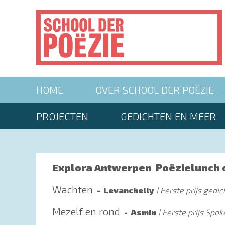
Overslaan
en
naar
de
inhoud
gaan
Main
HOME
OVER SCHOOL DER POËZIE
navigation
Second
PROJECTEN
GEDICHTEN EN MEER
menu
Explora Antwerpen
Poëzielunch 
Wachten
Levanchelly
Eerste prijs gedi
Mezelf en rond
Asmin
Eerste prijs Spo