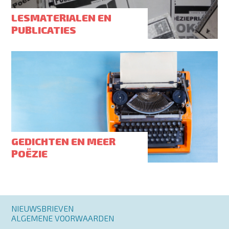
LESMATERIALEN EN
PUBLICATIES
GEDICHTEN EN MEER
POËZIE
Footer
NIEUWSBRIEVEN
menu
ALGEMENE VOORWAARDEN