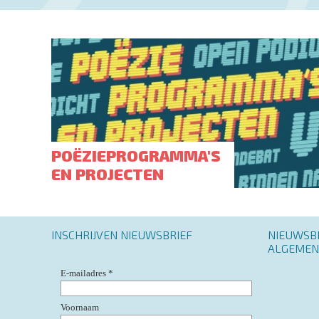
POËZIEPROGRAMMA'S
EN PROJECTEN
INSCHRIJVEN NIEUWSBRIEF
Footer
NIEUWSB
menu
ALGEMEN